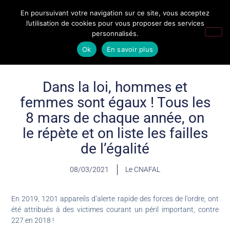
En poursuivant votre navigation sur ce site, vous acceptez
l’utilisation de cookies pour vous proposer des services
personnalisés.
Ok
En savoir plus
Dans la loi, hommes et
femmes sont égaux ! Tous les
8 mars de chaque année, on
le répète et on liste les failles
de l’égalité
08/03/2021
Le CNAFAL
En 2019, 1201 appareils d’alerte rapide des forces de l’ordre, ont
été attribués à des victimes courant un péril important, contre
227 en 2018 !