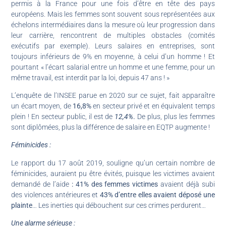
permis à la France pour une fois d’être en tête des pays
européens. Mais les femmes sont souvent sous représentées aux
échelons intermédiaires dans la mesure où leur progression dans
leur carrière, rencontrent de multiples obstacles (comités
exécutifs par exemple). Leurs salaires en entreprises, sont
toujours inférieurs de 9% en moyenne, à celui d’un homme ! Et
pourtant « l’écart salarial entre un homme et une femme, pour un
même travail, est interdit par la loi, depuis 47 ans ! »
L’enquête de l’INSEE parue en 2020 sur ce sujet, fait apparaître
un écart moyen, de
16,8%
en secteur privé et en équivalent temps
plein ! En secteur public, il est de
12,4%
.
De plus, plus les femmes
sont diplômées, plus la différence de salaire en EQTP augmente !
Féminicides :
Le rapport du 17 août 2019, souligne qu’un certain nombre de
féminicides, auraient pu être évités, puisque les victimes avaient
demandé de l’aide
: 41% des femmes victimes
avaient déjà subi
des violences antérieures et
43% d’entre elles avaient déposé une
plainte
… Les inerties qui débouchent sur ces crimes perdurent…
Une alarme sérieuse :