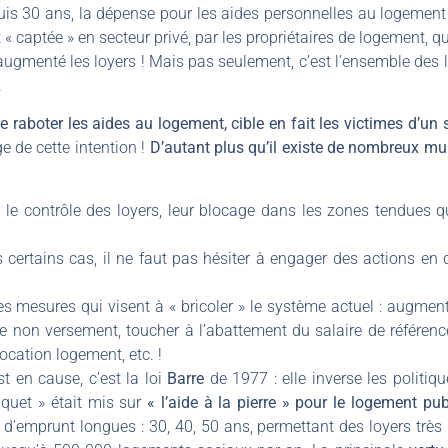
puis 30 ans, la dépense pour les aides personnelles au logement s
 « captée » en secteur privé, par les propriétaires de logement, q
augmenté les loyers ! Mais pas seulement, c’est l’ensemble des
.
de raboter les aides au logement, cible en fait les victimes d’
e de cette intention !
D’autant plus qu’il existe de nombreux multi
le contrôle des loyers, leur blocage dans les zones tendues q
ertains cas, il ne faut pas hésiter à engager des actions en d
 mesures qui visent à « bricoler » le système actuel : augmente
e non versement, toucher à l’abattement du salaire de référence
location logement, etc. !
t en cause, c’est la loi
Barre
de 1977 : elle inverse les polit
quet » était mis sur
« l’aide à la pierre » pour le logement pu
s d’emprunt longues : 30, 40, 50 ans, permettant des loyers très