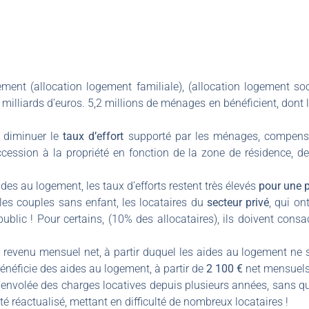
ment (allocation logement familiale), (allocation logement so
 milliards d’euros. 5,2 millions de ménages en bénéficient, dont 
.
e diminuer le
taux d’effort
supporté par les ménages, compensan
cession à la propriété en fonction de la zone de résidence, d
ides au logement, les taux d’efforts restent très élevés
pour une p
 les couples sans enfant, les locataires du
secteur privé
, qui o
public ! Pour certains, (10% des allocataires), ils doivent con
e revenu mensuel net, à partir duquel les aides au logement ne so
bénéficie des aides au logement, à partir de
2 100 €
net mensuels
envolée des charges locatives depuis plusieurs années, sans que
té réactualisé, mettant en difficulté de nombreux locataires !