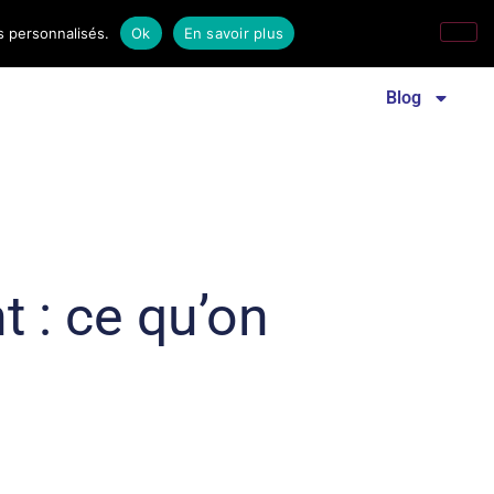
s personnalisés.
Ok
En savoir plus
Revue familles laïques
Communiqué de presse
Blog
 : ce qu’on