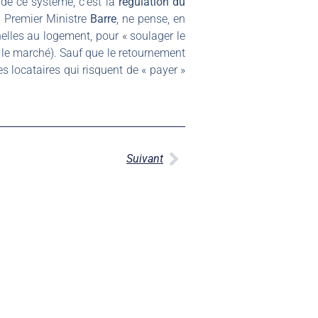
de ce système, c’est la
régulation du
e Premier Ministre
Barre
, ne pense, en
nelles au logement, pour « soulager le
r le marché). Sauf que le retournement
es locataires qui risquent de « payer »
Suivant