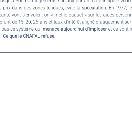
jusqu’à 500 000 logements sociaux par an. La principale
vertu
 prix dans des zones tendues, évite la
spéculation
. En 1977, l
rité vont s’envoler : on « met le paquet » sur les aides person
mprunt de 15, 20, 25 ans et taux d’intérêt aligné pratiquement su
à bas ce système qui
menace aujourd’hui d’imploser
et ce sont l
s.
Ce que le CNAFAL refuse
.