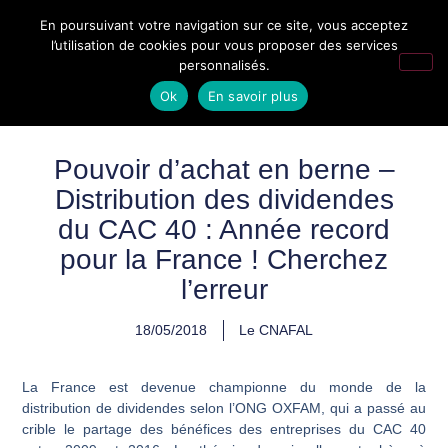
En poursuivant votre navigation sur ce site, vous acceptez
l’utilisation de cookies pour vous proposer des services
personnalisés.
Ok
En savoir plus
Pouvoir d’achat en berne –
Distribution des dividendes
du CAC 40 : Année record
pour la France ! Cherchez
l’erreur
18/05/2018
Le CNAFAL
La France est devenue championne du monde de la
distribution de dividendes selon
l’ONG OXFAM,
qui a passé au
crible le partage des bénéfices des entreprises du CAC 40